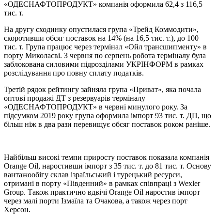
«ОДЕСНАФТОПРОДУКТ» компанія оформила 62,4 з 116,5
тис. т.
На другу сходинку опустилася група «Трейд Коммодити»,
скоротивши обсяг поставок на 14% (на 16,5 тис. т.), до 100
тис. т. Група працює через термінал «Ойл трансшипменту» в
порту Миколаєві. З червня по серпень робота терміналу була
заблокована силовими підрозділами УКРІНФОРМ в рамках
розслідування про повну сплату податків.
Третій рядок рейтингу зайняла група «Приват», яка почала
оптові продажі ДТ з резервуарів терміналу
«ОДЕСНАФТОПРОДУКТ» в червні минулого року. За
підсумком 2019 року група оформила імпорт 93 тис. т. ДП, що
більш ніж в два рази перевищує обсяг поставок роком раніше.
Найбільш високі темпи приросту поставок показала компанія
Orange Oil, наростивши імпорт з 35 тис. т. до 81 тис. т. Основу
вантажообігу склав ізраїльський і турецький ресурси,
отримані в порту «Південний» в рамках співпраці з Wexler
Group. Також практично вдвічі Orange Oil наростив імпорт
через малі порти Ізмаїла та Очакова, а також через порт
Херсон.