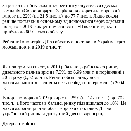
З третьої на п’яту сходинку рейтингу опустилася одеська
компанія «Євростандарт». За рік вона скоротила морський
імпорт на 22% (на 21,5 тис. т.), до 77,7 тис. т. Якщо роком
раніше поставки в основному здійснювалися через одеський
порт, то в 2019 р акцент змістився на «Південний», куди
прибуло до 60% всього обсягу.
Рейтинг імпортерів ДТ за обсягами поставок в Україну через
морські порти в 2019 р тис. т:
Як повідомляв enkorr, в 2019 р баланс українського ринку
дизельного палива зріс на 7,3%, до 6,99 млн т, в порівнянні з
2018 року (6,52 млн т). Річний обсяг ринку досяг
максимального значення за весь період спостережень (з 2004
р).
Імпорт по морю в 2019 р виріс на 25% (на 142 тис. т.), до 702
тис. т., а його частка в балансі ринку підвищилася до 10%. Це
максимальний річний обсяг морських поставок ДТ на
український ринок за доступний для огляду період.
Джерело:
enkorr