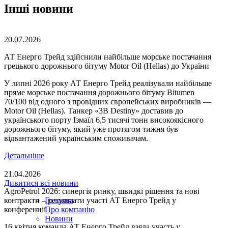
Інші новини
20.07.2026
АТ Енерго Трейд здійснили найбільше морське постачання
грецького дорожнього бітуму Motor Oil (Hellas) до України
У липні 2026 року АТ Енерго Трейд реалізували найбільше
пряме морське постачання дорожнього бітуму Bitumen
70/100 від одного з провідних європейських виробників —
Motor Oil (Hellas). Танкер «3B Destiny» доставив до
українського порту Ізмаїл 6,5 тисячі тонн високоякісного
дорожнього бітуму, який уже протягом тижня був
відвантажений українським споживачам.
Детальніше
21.04.2026
Дивитися всі новини
AgroPetrol 2026: синергія ринку, швидкі рішення та нові
контракти – результати участі АТ Енерго Трейд у
Головна
конференції
Про компанію
Новини
16 квітня команда АТ Енерго Трейд взяла участь у