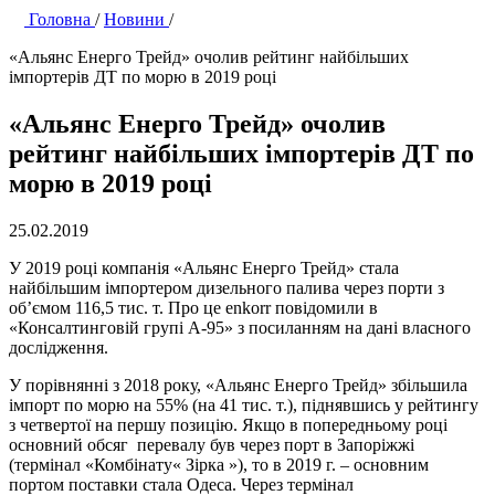
Головна
/
Новини
/
«Альянс Енерго Трейд» очолив рейтинг найбільших
імпортерів ДТ по морю в 2019 році
«Альянс Енерго Трейд» очолив
рейтинг найбільших імпортерів ДТ по
морю в 2019 році
25.02.2019
У 2019 році компанія «Альянс Енерго Трейд» стала
найбільшим імпортером дизельного палива через порти з
об’ємом 116,5 тис. т. Про це enkorr повідомили в
«Консалтинговій групі А-95» з посиланням на дані власного
дослідження.
У порівнянні з 2018 року, «Альянс Енерго Трейд» збільшила
імпорт по морю на 55% (на 41 тис. т.), піднявшись у рейтингу
з четвертої на першу позицію. Якщо в попередньому році
основний обсяг перевалу був через порт в Запоріжжі
(термінал «Комбінату« Зірка »), то в 2019 г. – основним
портом поставки стала Одеса. Через термінал