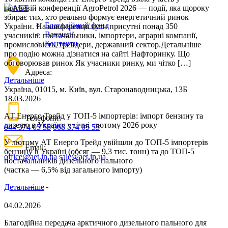
галузевій конференції AgroPetrol 2026 — події, яка щороку
збирає тих, хто реально формує енергетичний ринок
Благодійний фонд
України. На конференції були присутні понад 350
Вакансії
учасників: постачальники, імпортери, аграрні компанії,
Контакти
промисловість, трейдери, державний сектор.Детальніше
про подію можна дізнатися на сайті Нафторинку. Що
обговорював ринок Як учасники ринку, ми чітко […]
Адреса:
Детальніше
Україна, 01015, м. Київ, вул. Старонаводницька, 13Б
18.03.2026
АТ Енерго Трейд у ТОП-5 імпортерів: імпорт бензину та
Телефони:
дизелю в Україну у січні–лютому 2026 року
044 374 05 55
068 374 05 55
У лютому АТ Енерго Трейд увійшли до ТОП-5 імпортерів
Email:
бензину в Україні (обсяг — 9,3 тис. тонн) та до ТОП-5
office@aet.in.ua
sale@aet.in.ua
постачальників дизельного пального
(частка — 6,5% від загального імпорту)
Детальніше
04.02.2026
Благодійна передача арктичного дизельного пального для