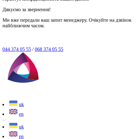
Дякуємо за звернення!
Ми вже передали ваш запит менеджеру. Очікуйте на дзвінок
найближчим часом.
044 374 05 55
/
068 374 05 55
uk
en
uk
en