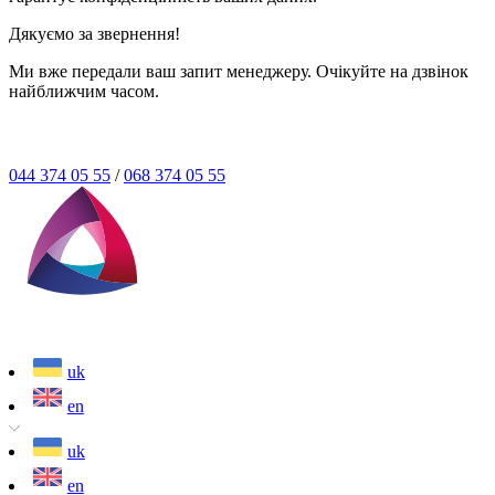
Дякуємо за звернення!
Ми вже передали ваш запит менеджеру. Очікуйте на дзвінок
найближчим часом.
044 374 05 55
/
068 374 05 55
uk
en
uk
en