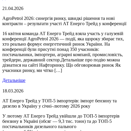
21.04.2026
AgroPetrol 2026: синергія ринку, швидкі рішення та нові
контракти – результати участі АТ Енерго Трейд у конференції
16 квітня команда АТ Енерго Трейд взяла участь у галузевій
конференції AgroPetrol 2026 — події, яка щороку збирає тих,
хто реально формує енергетичний ринок України. На
конференції були присутні понад 350 учасників:
постачальники, імпортери, аграрні компанії, промисловість,
трейдери, державний сектор.Детальніше про подію можна
дізнатися на сайті Нафторинку. Що обговорював ринок Як
учасники ринку, ми чітко […]
Детальніше
18.03.2026
АТ Енерго Трейд у ТОП-5 імпортерів: імпорт бензину та
дизелю в Україну у січні–лютому 2026 року
У лютому АТ Енерго Трейд увійшли до ТОП-5 імпортерів
бензину в Україні (обсяг — 9,3 тис. тонн) та до ТОП-5
постачальників дизельного пального