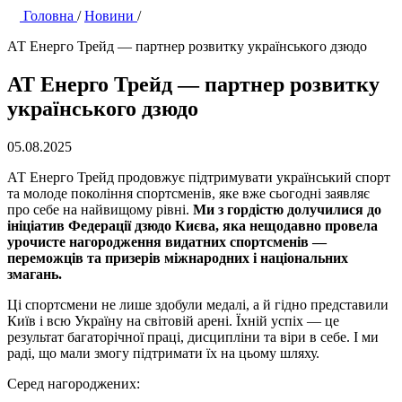
Головна
/
Новини
/
АТ Енерго Трейд — партнер розвитку українського дзюдо
АТ Енерго Трейд — партнер розвитку
українського дзюдо
05.08.2025
АТ Енерго Трейд продовжує підтримувати український спорт
та молоде покоління спортсменів, яке вже сьогодні заявляє
про себе на найвищому рівні.
Ми з гордістю долучилися до
ініціатив Федерації дзюдо Києва, яка нещодавно провела
урочисте нагородження видатних спортсменів —
переможців та призерів міжнародних і національних
змагань.
Ці спортсмени не лише здобули медалі, а й гідно представили
Київ і всю Україну на світовій арені. Їхній успіх — це
результат багаторічної праці, дисципліни та віри в себе. І ми
раді, що мали змогу підтримати їх на цьому шляху.
Серед нагороджених: