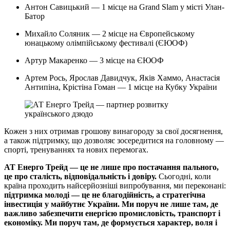
Антон Савицький — 1 місце на Grand Slam у місті Улан-
Батор
Михайло Соляник — 2 місце на Європейському
юнацькому олімпійському фестивалі (ЄЮОФ)
Артур Макаренко — 3 місце на ЄЮОФ
Артем Рось, Ярослав Давидчук, Яків Хаммо, Анастасія
Антипіна, Крістіна Гоман — 1 місце на Кубку України
Кожен з них отримав грошову винагороду за свої досягнення,
а також підтримку, що дозволяє зосередитися на головному —
спорті, тренуваннях та нових перемогах.
АТ Енерго Трейд — це не лише про постачання пального,
це про сталість, відповідальність і довіру.
Сьогодні, коли
країна проходить найсерйозніші випробування, ми переконані:
підтримка молоді — це не благодійність, а стратегічна
інвестиція у майбутнє України.
Ми поруч не лише там, де
важливо забезпечити енергією промисловість, транспорт і
економіку. Ми поруч там, де формується характер, воля і