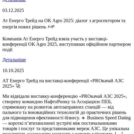
03.12.2025
Ат Енерго Трейд на OK Agro 2025: діалог з агросектором та
енергія нових рішень ⚡🌱
Компанія Ат Енерго Трейд взяла участь у виставці-
конференції OK Agro 2025, виступивши офіційним партнером
події
Детальніше
10.10.2025
АТ Енерго Трейд на виставці-конференції «PROкачай АЗС
2025» 🚀
Ми відвідали виставку-конференцію «PROкачай АЗС 2025»,
створену командою НафтоРинку та Асоціацією ПЕБ,
спрямовану на розвиток автозаправних станцій — від
пального та інноваційних технологій до практичних рішень
для підвищення ефективності бізнесу. 🔹 Business Speed Dating
— короткі п’ятихвилинні зустрічі між постачальниками
товарів і послуг та представниками мереж АЗС. Це унікальна
можливість налагодити контакти з новими клієнтами, […]