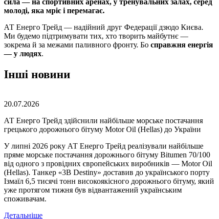
сила — на спортивних аренах, у тренувальних залах, серед
молоді, яка мріє і перемагає.
АТ Енерго Трейд — надійний друг Федерації дзюдо Києва.
Ми будемо підтримувати тих, хто творить майбутнє —
зокрема й за межами паливного фронту. Бо
справжня енергія
— у людях
.
Інші новини
20.07.2026
АТ Енерго Трейд здійснили найбільше морське постачання
грецького дорожнього бітуму Motor Oil (Hellas) до України
У липні 2026 року АТ Енерго Трейд реалізували найбільше
пряме морське постачання дорожнього бітуму Bitumen 70/100
від одного з провідних європейських виробників — Motor Oil
(Hellas). Танкер «3B Destiny» доставив до українського порту
Ізмаїл 6,5 тисячі тонн високоякісного дорожнього бітуму, який
уже протягом тижня був відвантажений українським
споживачам.
Детальніше