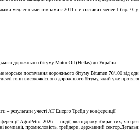
самыми медленными темпами с 2011 г. и составит менее 1 бар. / С
кого дорожнього бітуму Motor Oil (Hellas) до України
е морське постачання дорожнього бітуму Bitumen 70/100 від одно
5 тисячі тонн високоякісного дорожнього бітуму, який уже протя
кти – результати участі АТ Енерго Трейд у конференції
нференції AgroPetrol 2026 — події, яка щороку збирає тих, хто 
рні компанії, промисловість, трейдери, державний сектор.Деталь