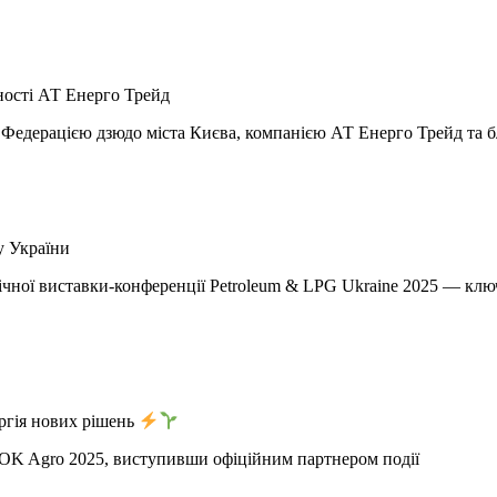
ності АТ Енерго Трейд
ж Федерацією дзюдо міста Києва, компанією АТ Енерго Трейд та
у України
ічної виставки-конференції Petroleum & LPG Ukraine 2025 — клю
ергія нових рішень
ї OK Agro 2025, виступивши офіційним партнером події