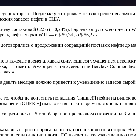
дыдущих торгах. Поддержку котировкам оказали решения альянса
ческих запасов нефти в США.
иеву составила $ 62,55 (+ 0,24%). Баррель августовской нефти W
рель, нефть марки WTI — c $ 59,34 до $ 56,22 /
 договорились о продолжении сокращений поставок нефти до мар
сте в тяжелые времена, характеризующиеся ухудшением перспек
нка, — отметил Амарприт Сингх, аналитик Barclays Commodities
алах ».
девять месяцев должно привести к уменьшению запасов сырой 
а то, чтобы не допустить попадания [лишней] нефти на рынок в
оглашения ОПЕК +] пытаются выиграть время для оценки влияни
ократились на 5 млн барр. при прогнозном снижении на 3 млн 
азались на росте спроса на нефть, обеспокоили инвесторов. Это
зили ввести санкции против ЕС в ответ на государственную п