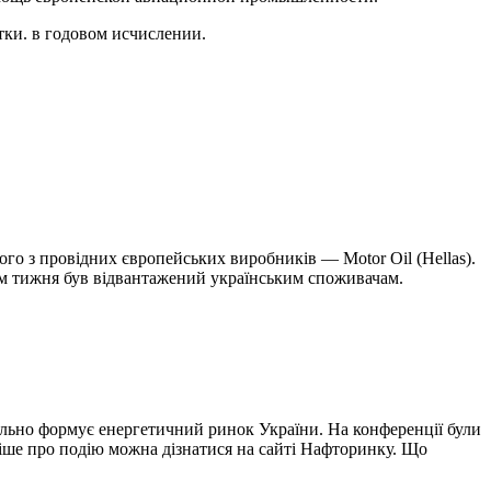
утки. в годовом исчислении.
го з провідних європейських виробників — Motor Oil (Hellas).
гом тижня був відвантажений українським споживачам.
реально формує енергетичний ринок України. На конференції були
ніше про подію можна дізнатися на сайті Нафторинку. Що