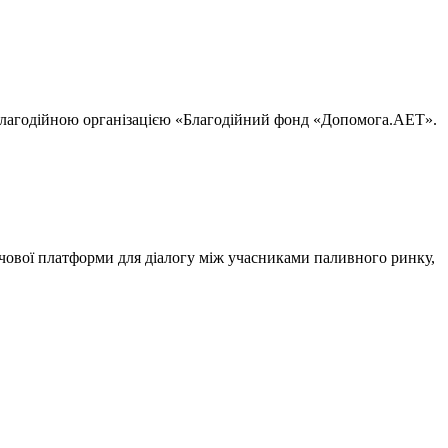
 благодійною організацією «Благодійний фонд «Допомога.AET».
чової платформи для діалогу між учасниками паливного ринку,