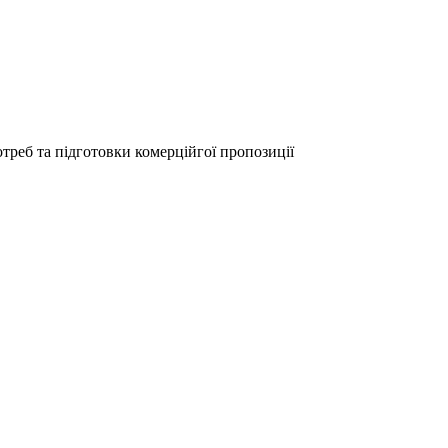
ЦІЮ ЩОДО ПОСТАЧАННЯ П
треб та підготовки комерційгої пропозиції