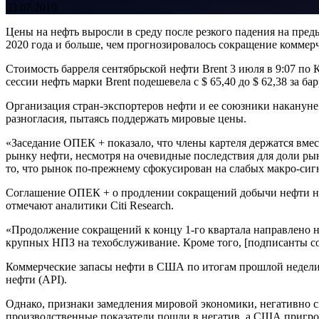
03.07.2019
Цены на нефть выросли в среду после резкого падения на пре
2020 года и больше, чем прогнозировалось сокращение коммер
Стоимость барреля сентябрьской нефти Brent 3 июля в 9:07 по К
сессии нефть марки Brent подешевела с $ 65,40 до $ 62,38 за бар
Организация стран-экспортеров нефти и ее союзники накануне
разногласия, пытаясь поддержать мировые цены.
«Заседание ОПЕК + показало, что члены картеля держатся вме
рынку нефти, несмотря на очевидные последствия для доли ры
то, что рынок по-прежнему сфокусирован на слабых макро-сигн
Соглашение ОПЕК + о продлении сокращений добычи нефти на 
отмечают аналитики Citi Research.
«Продолжение сокращений к концу 1-го квартала направлено н
крупных НПЗ на техобслуживание. Кроме того, [подписанты с
Коммерческие запасы нефти в США по итогам прошлой недели с
нефти (API).
Однако, признаки замедления мировой экономики, негативно ск
производственные показатели пошли в негатив, а США пригро