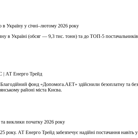
 в Україну у січні–лютому 2026 року
у в Україні (обсяг — 9,3 тис. тонн) та до ТОП-5 постачальникі
С | АТ Енерго Трейд
 «Благодійний фонд «Допомога.АЕТ» здійснили безоплатну та бе
нському районі міста Києва.
 та виклики початку 2026 року
025 року. АТ Енерго Трейд забезпечує надійні постачання навіть 