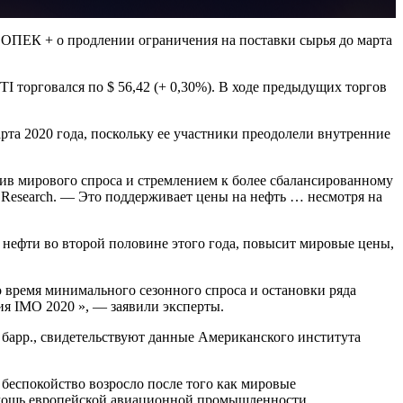
 ОПЕК + о продлении ограничения на поставки сырья до марта
TI торговался по $ 56,42 (+ 0,30%). В ходе предыдущих торгов
та 2020 года, поскольку ее участники преодолели внутренние
тив мирового спроса и стремлением к более сбалансированному
 Research. — Это поддерживает цены на нефть … несмотря на
нефти во второй половине этого года, повысит мировые цены,
о время минимального сезонного спроса и остановки ряда
я IMO 2020 », — заявили эксперты.
барр., свидетельствуют данные Американского института
 беспокойство возросло после того как мировые
омощь европейской авиационной промышленности.