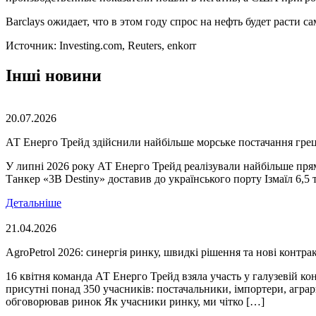
Barclays ожидает, что в этом году спрос на нефть будет расти 
Источник: Investing.com, Reuters, enkorr
Інші новини
20.07.2026
АТ Енерго Трейд здійснили найбільше морське постачання грець
У липні 2026 року АТ Енерго Трейд реалізували найбільше прям
Танкер «3B Destiny» доставив до українського порту Ізмаїл 6,
Детальніше
21.04.2026
AgroPetrol 2026: синергія ринку, швидкі рішення та нові контра
16 квітня команда АТ Енерго Трейд взяла участь у галузевій ко
присутні понад 350 учасників: постачальники, імпортери, агра
обговорював ринок Як учасники ринку, ми чітко […]