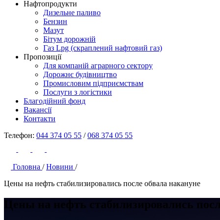
Нафтопродукти
Дизельне паливо
Бензин
Мазут
Бітум дорожній
Газ Lpg (скраплений нафтовий газ)
Пропозиції
Для компаній аграрного сектору
Дорожнє будівництво
Промисловим підприємствам
Послуги з логістики
Благодійний фонд
Вакансії
Контакти
Телефон:
044 374 05 55
/
068 374 05 55
Головна
/
Новини
/
Цены на нефть стабилизировались после обвала накануне
Цены на нефть стабилизировались посл