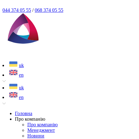
044 374 05 55
/
068 374 05 55
uk
en
uk
en
Головна
Про компанію
Про компанію
Менеджмент
Новини