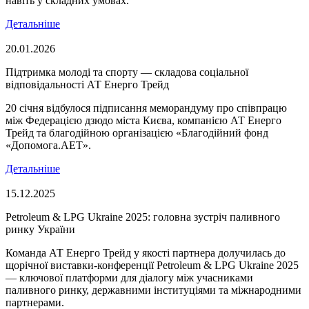
навіть у складних умовах.
Детальніше
20.01.2026
Підтримка молоді та спорту — складова соціальної
відповідальності АТ Енерго Трейд
20 січня відбулося підписання меморандуму про співпрацю
між Федерацією дзюдо міста Києва, компанією АТ Енерго
Трейд та благодійною організацією «Благодійний фонд
«Допомога.AET».
Детальніше
15.12.2025
Petroleum & LPG Ukraine 2025: головна зустріч паливного
ринку України
Команда АТ Енерго Трейд у якості партнера долучилась до
щорічної виставки-конференції Petroleum & LPG Ukraine 2025
— ключової платформи для діалогу між учасниками
паливного ринку, державними інституціями та міжнародними
партнерами.