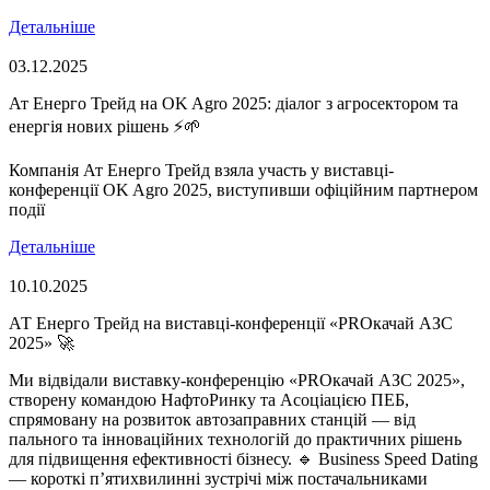
Детальніше
03.12.2025
Ат Енерго Трейд на OK Agro 2025: діалог з агросектором та
енергія нових рішень ⚡🌱
Компанія Ат Енерго Трейд взяла участь у виставці-
конференції OK Agro 2025, виступивши офіційним партнером
події
Детальніше
10.10.2025
АТ Енерго Трейд на виставці-конференції «PROкачай АЗС
2025» 🚀
Ми відвідали виставку-конференцію «PROкачай АЗС 2025»,
створену командою НафтоРинку та Асоціацією ПЕБ,
спрямовану на розвиток автозаправних станцій — від
пального та інноваційних технологій до практичних рішень
для підвищення ефективності бізнесу. 🔹 Business Speed Dating
— короткі п’ятихвилинні зустрічі між постачальниками