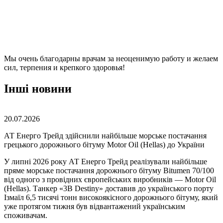
Мы очень благодарны врачам за неоценимую работу и желаем
сил, терпения и крепкого здоровья!
Інші новини
20.07.2026
АТ Енерго Трейд здійснили найбільше морське постачання
грецького дорожнього бітуму Motor Oil (Hellas) до України
У липні 2026 року АТ Енерго Трейд реалізували найбільше
пряме морське постачання дорожнього бітуму Bitumen 70/100
від одного з провідних європейських виробників — Motor Oil
(Hellas). Танкер «3B Destiny» доставив до українського порту
Ізмаїл 6,5 тисячі тонн високоякісного дорожнього бітуму, який
уже протягом тижня був відвантажений українським
споживачам.