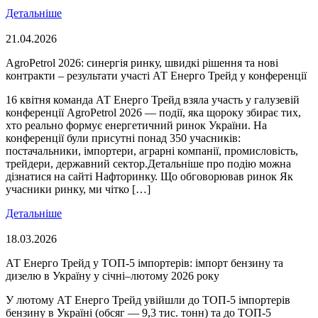
Детальніше
21.04.2026
AgroPetrol 2026: синергія ринку, швидкі рішення та нові
контракти – результати участі АТ Енерго Трейд у конференції
16 квітня команда АТ Енерго Трейд взяла участь у галузевій
конференції AgroPetrol 2026 — події, яка щороку збирає тих,
хто реально формує енергетичний ринок України. На
конференції були присутні понад 350 учасників:
постачальники, імпортери, аграрні компанії, промисловість,
трейдери, державний сектор.Детальніше про подію можна
дізнатися на сайті Нафторинку. Що обговорював ринок Як
учасники ринку, ми чітко […]
Детальніше
18.03.2026
АТ Енерго Трейд у ТОП-5 імпортерів: імпорт бензину та
дизелю в Україну у січні–лютому 2026 року
У лютому АТ Енерго Трейд увійшли до ТОП-5 імпортерів
бензину в Україні (обсяг — 9,3 тис. тонн) та до ТОП-5