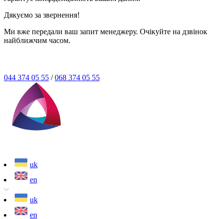
Дякуємо за звернення!
Ми вже передали ваш запит менеджеру. Очікуйте на дзвінок
найближчим часом.
044 374 05 55
/
068 374 05 55
uk
en
uk
en