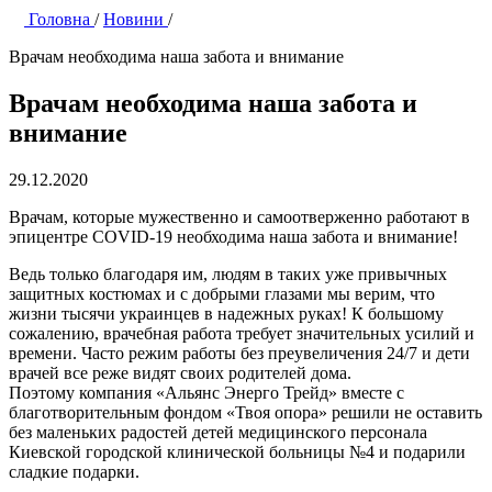
Головна
/
Новини
/
Врачам необходима наша забота и внимание
Врачам необходима наша забота и
внимание
29.12.2020
Врачам, которые мужественно и самоотверженно работают в
эпицентре COVID-19 необходима наша забота и внимание!
Ведь только благодаря им, людям в таких уже привычных
защитных костюмах и с добрыми глазами мы верим, что
жизни тысячи украинцев в надежных руках! К большому
сожалению, врачебная работа требует значительных усилий и
времени. Часто режим работы без преувеличения 24/7 и дети
врачей все реже видят своих родителей дома.
Поэтому компания «Альянс Энерго Трейд» вместе с
благотворительным фондом «Твоя опора» решили не оставить
без маленьких радостей детей медицинского персонала
Киевской городской клинической больницы №4 и подарили
сладкие подарки.