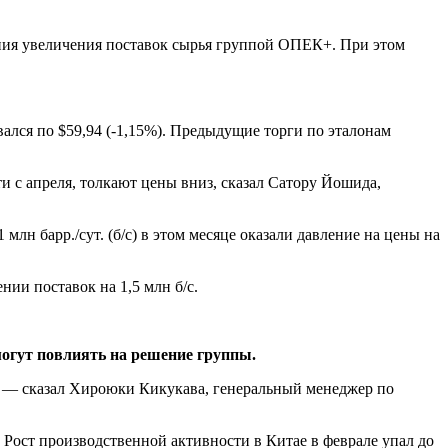
ания увеличения поставок сырья группой ОПЕК+. При этом
вался по $59,94 (-1,15%). Предыдущие торги по эталонам
и с апреля, толкают цены вниз, сказал Сатору Йошида,
 барр./сут. (б/с) в этом месяце оказали давление на цены на
нии поставок на 1,5 млн б/с.
могут повлиять на решение группы.
, — сказал Хироюки Кикукава, генеральный менеджер по
 Рост производственной активности в Китае в феврале упал до