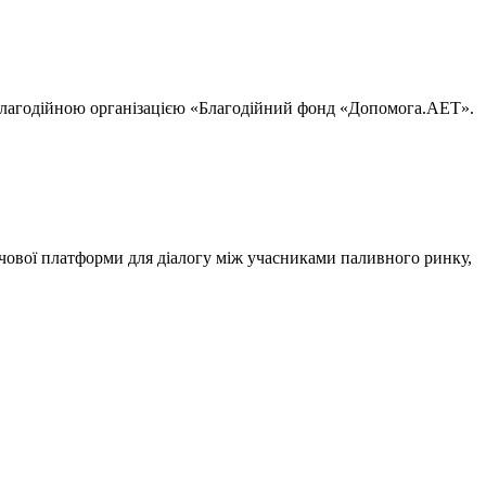
 благодійною організацією «Благодійний фонд «Допомога.AET».
чової платформи для діалогу між учасниками паливного ринку,