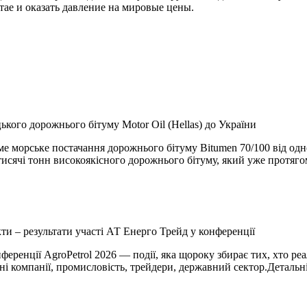
тае и оказать давление на мировые цены.
кого дорожнього бітуму Motor Oil (Hellas) до України
е морське постачання дорожнього бітуму Bitumen 70/100 від одно
5 тисячі тонн високоякісного дорожнього бітуму, який уже протя
кти – результати участі АТ Енерго Трейд у конференції
нференції AgroPetrol 2026 — події, яка щороку збирає тих, хто 
рні компанії, промисловість, трейдери, державний сектор.Деталь