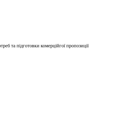
ЦІЮ ЩОДО ПОСТАЧАННЯ П
треб та підготовки комерційгої пропозиції