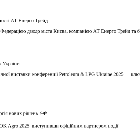
ності АТ Енерго Трейд
ж Федерацією дзюдо міста Києва, компанією АТ Енерго Трейд та
у України
ічної виставки-конференції Petroleum & LPG Ukraine 2025 — клю
ргія нових рішень ⚡🌱
ї OK Agro 2025, виступивши офіційним партнером події