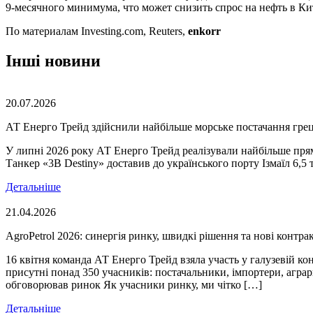
9-месячного минимума, что может снизить спрос на нефть в Ки
По материалам Investing.com, Reuters,
enkorr
Інші новини
20.07.2026
АТ Енерго Трейд здійснили найбільше морське постачання грець
У липні 2026 року АТ Енерго Трейд реалізували найбільше прям
Танкер «3B Destiny» доставив до українського порту Ізмаїл 6,
Детальніше
21.04.2026
AgroPetrol 2026: синергія ринку, швидкі рішення та нові контра
16 квітня команда АТ Енерго Трейд взяла участь у галузевій ко
присутні понад 350 учасників: постачальники, імпортери, агра
обговорював ринок Як учасники ринку, ми чітко […]
Детальніше