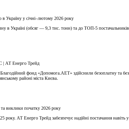
 в Україну у січні–лютому 2026 року
у в Україні (обсяг — 9,3 тис. тонн) та до ТОП-5 постачальникі
С | АТ Енерго Трейд
 «Благодійний фонд «Допомога.АЕТ» здійснили безоплатну та бе
нському районі міста Києва.
 та виклики початку 2026 року
025 року. АТ Енерго Трейд забезпечує надійні постачання навіть 