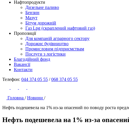
Нафтопродукти
Дизельне паливо
Бензин
Мазут
Бітум дорожній
Газ Lpg (скраплений нафтовий газ)
Пропозиції
Для компаній аграрного сектору
Дорожнє будівництво
Промисловим підприємствам
Послуги з логістики
Благодійний фонд
Вакансії
Контакти
Телефон:
044 374 05 55
/
068 374 05 55
Головна
/
Новини
/
Нефть подешевела на 1% из-за опасений по поводу роста пре
Нефть подешевела на 1% из-за опасени