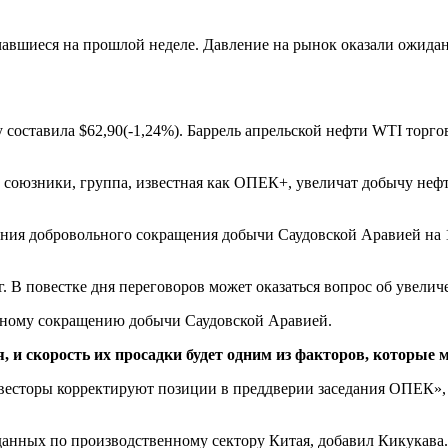
ачавшиеся на прошлой неделе. Давление на рынок оказали ожид
у составила $62,90(-1,24%). Баррель апрельской нефти WTI торго
 союзники, группа, известная как ОПЕК+, увеличат добычу нефт
я добровольного сокращения добычи Саудовской Аравией на 1 млн
 В повестке дня переговоров может оказаться вопрос об увеличе
ьному сокращению добычи Саудовской Аравией.
и скорость их просадки будет одним из факторов, которые 
инвесторы корректируют позиции в преддверии заседания ОПЕК»
данных по производственному сектору Китая, добавил Кикукава.