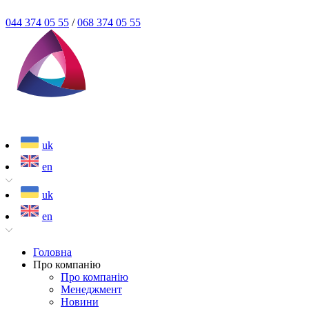
044 374 05 55
/
068 374 05 55
uk
en
uk
en
Головна
Про компанію
Про компанію
Менеджмент
Новини