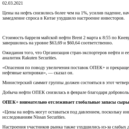
02.03.2021
Цены на нефть снизились более чем на 1%, усилив падение, н
замедление спроса в Китае ухудшило настроение инвесторов.
Стоимость барреля майской нефти Brent 2 марта к 8:55 по Киев
завершились на уровне $63,69 и $60,64 соответственно.
Ожидания того, что Организация стран-экспортеров нефти и ее
аналитик Rakuten Securities.
«Опасения по поводу увеличения поставок ОПЕК+ и прекращени
нефтяные котировки», — сказал он.
Министерский саммит группы должен состояться в этот четверг.
Добыча нефти ОПЕК снизилась в феврале благодаря добровол
ОПЕК+ внимательно отслеживает глобальные запасы сырья, 
«Цены на нефть могут оставаться под давлением, поскольку 
исследованиям Nissan Securities.
Настроения участников рынка также ухудшились из-за слабых 