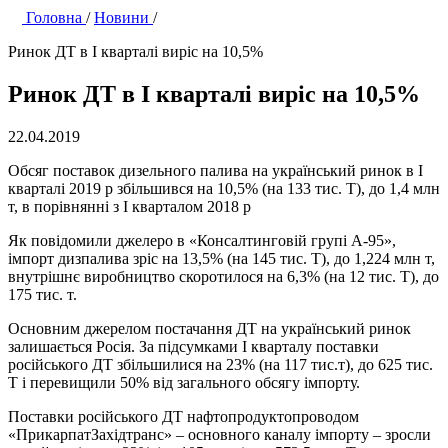
Головна
/
Новини
/
Ринок ДТ в І кварталі виріс на 10,5%
Ринок ДТ в І кварталі виріс на 10,5%
22.04.2019
Обсяг поставок дизельного палива на український ринок в І
кварталі 2019 р збільшився на 10,5% (на 133 тис. Т), до 1,4 млн
т, в порівнянні з І кварталом 2018 р
Як повідомили джелеро в «Консалтинговій групі А-95»,
імпорт дизпалива зріс на 13,5% (на 145 тис. Т), до 1,224 млн т,
внутрішнє виробництво скоротилося на 6,3% (на 12 тис. Т), до
175 тис. т.
Основним джерелом постачання ДТ на український ринок
залишається Росія. За підсумками І кварталу поставки
російського ДТ збільшилися на 23% (на 117 тис.т), до 625 тис.
Т і перевищили 50% від загального обсягу імпорту.
Поставки російського ДТ нафтопродуктопроводом
«ПрикарпатЗахідтранс» – основного каналу імпорту – зросли