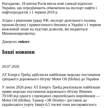
Нагадаємо, 18 квітня Росія ввела нові санкції відносно
України, що передбачають обмеження на експорт нафти і
нафтопродуктів з 1 червня 2019 р
Згідно з рішенням уряду РФ, експорт дизельного палива,
пропан-бутану і прямогонного бензину в Україні з 1 червня
можливий лише на підставі дозволів, які видаються
Мінекономрозвитку.
Джерело:
enkorr
Інші новини
20.07.2026
АТ Енерго Трейд здійснили найбільше морське постачання
грецького дорожнього бітуму Motor Oil (Hellas) до України
У липні 2026 року АТ Енерго Трейд реалізували найбільше
пряме морське постачання дорожнього бітуму Bitumen
70/100 від одного з провідних європейських виробників —
Motor Oil (Hellas). Танкер «3B Destiny» доставив до
українського порту Ізмаїл 6,5 тисячі тонн високоякісного