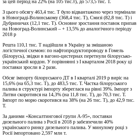
за цей період на 22% (на 105 тис.т), до 573,5 тис. Т.
З цього обсягу 463,4 тис. Т було відвантажено через термінали
в Новограді-Волинському (368,4 тис. Т), Смизі (82,8 тис. Т) і
Дубриничах (12,1 тис. Т). Основне зростання поставок припав
на Новоград-Волинський – + 13,5% до аналогічного періоду
2018 р
Решта 110,1 тис. Т надійшли в Україну за змішаною
логістичної схемою: по нафтопродуктопроводу в Гомель
(Білорусь), звідки в вагоно-цистернах перетнули білорусько-
український кордон. У порівнянні з І кварталом 2018 року ці
поставки зросли в 2 рази.
Обсяг імпорту білоруського ДТ в І кварталі 2019 р виріс на
15,6% (на 65,3 тис. Т), до 483,5 тис. Т. Частка білоруського
палива в структурі імпорту збереглася на рівні 39%. Імпорт з
Литви скоротився на 14,3% (на 11,8 тис. Т), до 70,3 тис. Т.
Імпорт по морю скоротився на 38% (на 26 тис. Т), до 42,9 тис.
Т.
За даними «Консалтингової групи А-95», поставки
дизельного палива з Росії в 2018 р забезпечили 40%
українського ринку дизельного палива. У минулому році з
Росії імпортовано 2,597 млн ​​т.