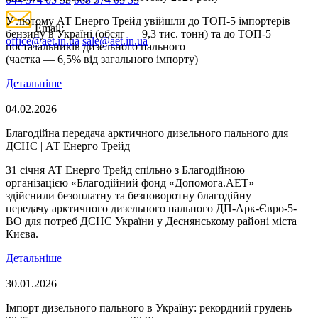
У лютому АТ Енерго Трейд увійшли до ТОП-5 імпортерів
Email:
бензину в Україні (обсяг — 9,3 тис. тонн) та до ТОП-5
office@aet.in.ua
sale@aet.in.ua
постачальників дизельного пального
(частка — 6,5% від загального імпорту)
Детальніше
04.02.2026
Благодійна передача арктичного дизельного пального для
ДСНС | АТ Енерго Трейд
31 січня АТ Енерго Трейд спільно з Благодійною
організацією «Благодійний фонд «Допомога.АЕТ»
здійснили безоплатну та безповоротну благодійну
передачу арктичного дизельного пального ДП-Арк-Євро-5-
ВО для потреб ДСНС України у Деснянському районі міста
Києва.
Детальніше
30.01.2026
Імпорт дизельного пального в Україну: рекордний грудень