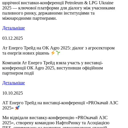
щорічної виставки-конференції Petroleum & LPG Ukraine
2025 — ключової платформи для діалогу між учасниками
паливного ринку, державними інституціями та
міжнародними партнерами.
Детальніше
03.12.2025
Ат Енерго Трейд на OK Agro 2025: діалог з агросектором
та енергія нових рішень
Компанія Ат Енерго Трейд взяла участь у виставці-
конференції OK Agro 2025, виступивши офіційним
партнером події
Детальніше
10.10.2025
АТ Енерго Трейд на виставці-конференції «PROкачай АЗС
2025»
Ми відвідали виставку-конференцію «PROкачай АЗС
2025», створену командою НафтоРинку та Асоціацією
ПЕБ, спрямовану на розвиток автозаправних станцій —