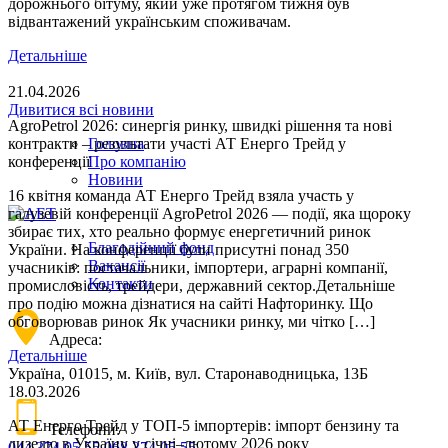
дорожнього бітуму, який уже протягом тижня був
відвантажений українським споживачам.
Детальніше
21.04.2026
Дивитися всі новини
AgroPetrol 2026: синергія ринку, швидкі рішення та нові
контракти – результати участі АТ Енерго Трейд у
Головна
конференції
Про компанію
Новини
16 квітня команда АТ Енерго Трейд взяла участь у
галузевій конференції AgroPetrol 2026 — події, яка щороку
збирає тих, хто реально формує енергетичний ринок
Благодійний фонд
України. На конференції були присутні понад 350
Вакансії
учасників: постачальники, імпортери, аграрні компанії,
Контакти
промисловість, трейдери, державний сектор.Детальніше
про подію можна дізнатися на сайті Нафторинку. Що
обговорював ринок Як учасники ринку, ми чітко […]
Адреса:
Детальніше
Україна, 01015, м. Київ, вул. Старонаводницька, 13Б
18.03.2026
АТ Енерго Трейд у ТОП-5 імпортерів: імпорт бензину та
Телефони:
дизелю в Україну у січні–лютому 2026 року
044 374 05 55
068 374 05 55