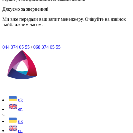
Дякуємо за звернення!
Ми вже передали ваш запит менеджеру. Очікуйте на дзвінок
найближчим часом.
044 374 05 55
/
068 374 05 55
uk
en
uk
en