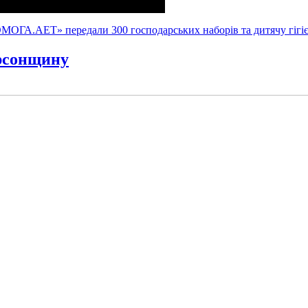
ГА.АЕТ» передали 300 господарських наборів та дитячу гігієн
ерсонщину