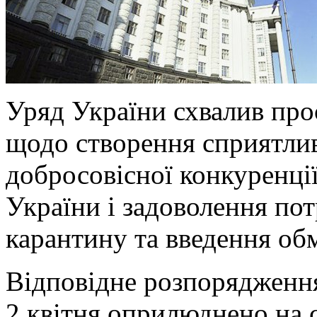
Уряд України схвалив пр
щодо створення сприятлив
добросовісної конкуренці
України і задоволення пот
карантину та введення о
Відповідне розпорядження
2 квітня оприлюднено на с