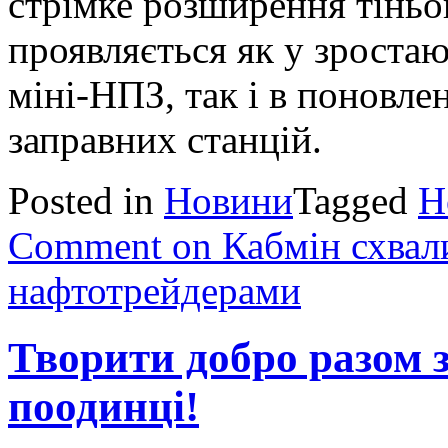
стрімке розширення тіньо
проявляється як у зроста
міні-НПЗ, так і в поновле
заправних станцій.
Posted in
Новини
Tagged
Н
Comment
on Кабмін схвал
нафтотрейдерами
Творити добро разом 
поодинці!