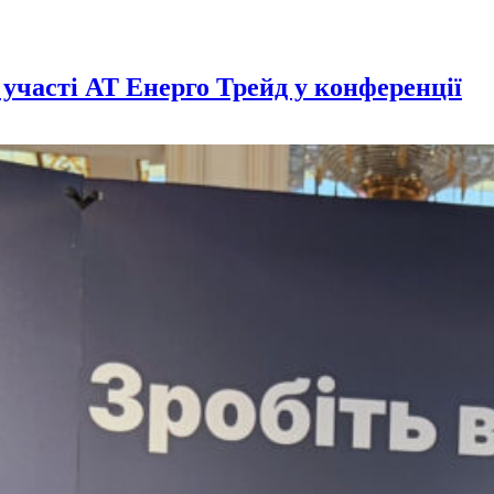
 участі АТ Енерго Трейд у конференції