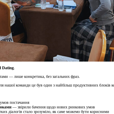
d Dating
.
тами — лише конкретика, без загальних фраз.
я нашої команди це був один з найбільш продуктивних блоків к
 умов постачання
роками
— звірили бачення щодо нових ринкових умов
отких діалогів стало зрозуміло, як саме можемо бути корисними