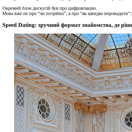
Окремий блок дискусій був про цифровізацію.
Мова вже не про “чи потрібно”, а про “як швидко впровадити”: 
Speed Dating: зручний формат знайомства, де рі