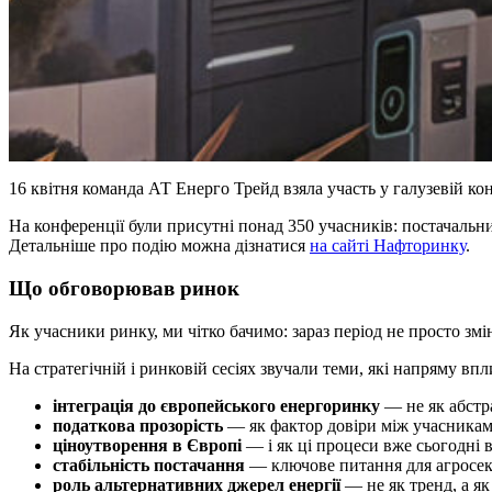
16 квітня команда АТ Енерго Трейд взяла участь у галузевій ко
На конференції були присутні понад 350 учасників: постачальни
Детальніше про подію можна дізнатися
на сайті Нафторинку
.
Що обговорював ринок
Як учасники ринку, ми чітко бачимо: зараз період не просто зм
На стратегічній і ринковій сесіях звучали теми, які напряму вп
інтеграція до європейського енергоринку
— не як абстра
податкова прозорість
— як фактор довіри між учасниками
ціноутворення в Європі
— і як ці процеси вже сьогодні
стабільність постачання
— ключове питання для агросек
роль альтернативних джерел енергії
— не як тренд, а як