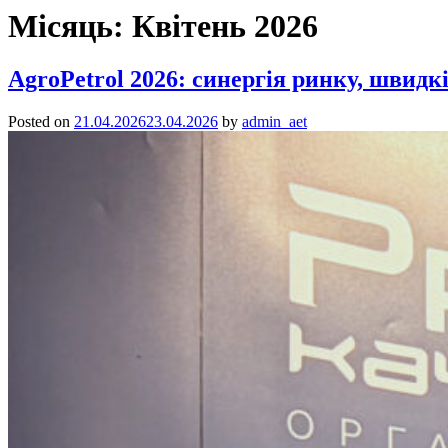
Місяць:
Квітень 2026
AgroPetrol 2026: синергія ринку, швидк
Posted on
21.04.2026
23.04.2026
by
admin_aet