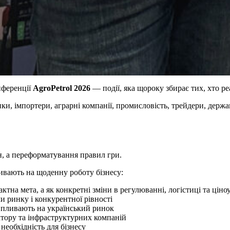
нференції
AgroPetrol 2026
— події, яка щороку збирає тих, хто р
ки, імпортери, аграрні компанії, промисловість, трейдери, держ
ін, а переформатування правил гри.
ливають на щоденну роботу бізнесу:
ктна мета, а як конкретні зміни в регулюванні, логістиці та ціно
 ринку і конкурентної рівності
 впливають на український ринок
тору та інфраструктурних компаній
 необхідність для бізнесу