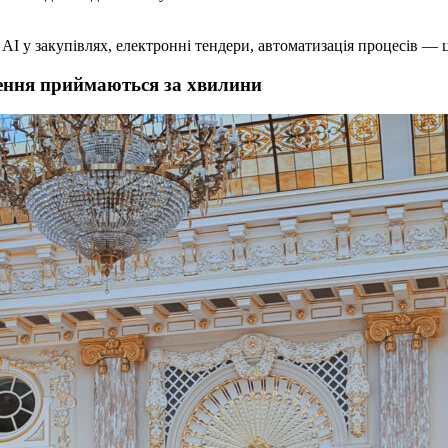
AI у закупівлях, електронні тендери, автоматизація процесів — ц
шення приймаються за хвилини