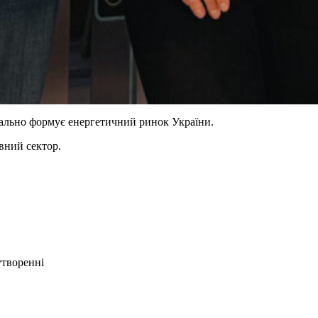
еально формує енергетичний ринок України.
авний сектор.
утворенні