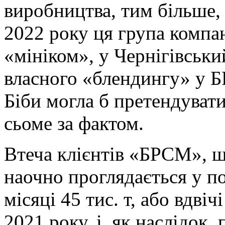
виробництва, тим більше,
2022 року ця група компа
«мініком», у Чернігівськи
власного «блендингу» у 
Біби могла б претендувати 
сьоме за фактом.
Втеча клієнтів «БРСМ», щ
наочно проглядається у п
місяці 45 тис. т, або вдві
2021 року, і, як наслідок,