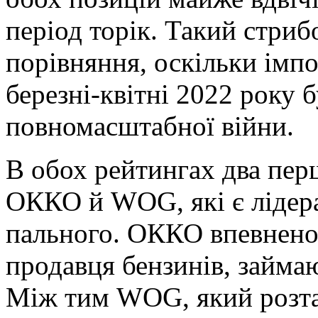
період торік. Такий стри
порівняння, оскільки імп
березні-квітні 2022 року 
повномасштабної війни.
В обох рейтингах два пер
ОККО й WOG, які є лідера
пального. ОККО впевнено
продавця бензинів, займа
Між тим WOG, який розта