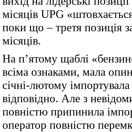
вихід на лідерські позиції
місяців UPG «штовхається
поки що – третя позиція з
місяців.
На п’ятому щаблі «бензин
всіма ознаками, мала опи
січні-лютому імпортувала 6
відповідно. Але з невідом
повністю припинила імпорт
оператор повністю перемк