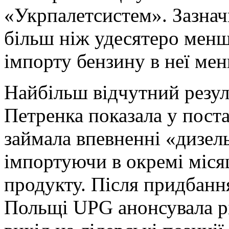
«Укрпалетсистем». Зазнач
більш ніж удесятеро менша
імпорту бензину в неї ме
Найбільш відчутний резу
Петренка показала у пост
займала впевненні «дизель
імпортуючи в окремі місяц
продукту. Після придбанн
Польщі UPG анонсувала рі