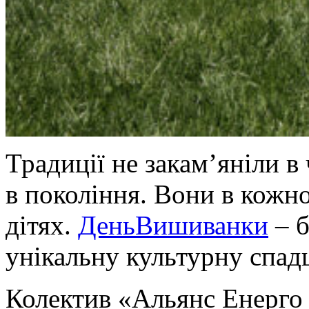
Традиції не закам’яніли в
в покоління. Вони в кожно
дітях.
ДеньВишиванки
– б
унікальну культурну спад
Колектив «Альянс Енерго