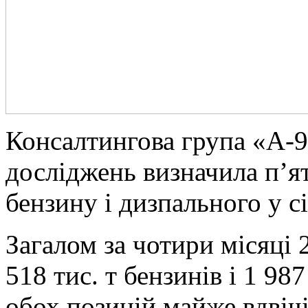
Консалтингова група «А-9
досліджень визначила п’я
бензину і дизпального у сі
Загалом за чотири місяці 
518 тис. т бензинів і 1 98
обох позицій майже вдвічі