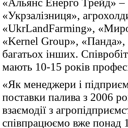
«Альянс Енерго Трейд» – 
«Укрзалізниця», агрохолд
«UkrLandFarming», «Миро
«Kernel Group», «Панда»,
багатьох інших. Співробіт
мають 10-15 років профес
«Як менеджери і підприє
поставки палива з 2006 ро
взаємодії з агропідприємс
співпрацюємо вже понад 1