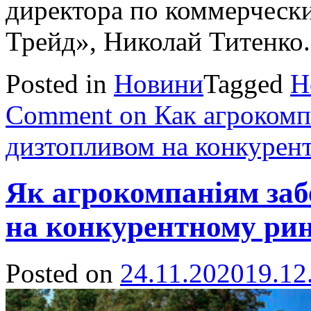
директора по коммерческ
Трейд», Николай Титенко.
Posted in
Новини
Tagged
Н
Comment
on Как агрокомп
дизтопливом на конкурен
Як агрокомпаніям заб
на конкурентному ри
Posted on
24.11.2020
19.12