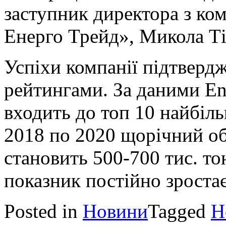
заступник директора з ко
Енерго Трейд», Микола Ті
Успіхи компанії підтверд
рейтингами. За даними En
входить до топ 10 найбіль
2018 по 2020 щорічний об
становить 500-700 тис. то
показник постійно зростає
Posted in
Новини
Tagged
Н