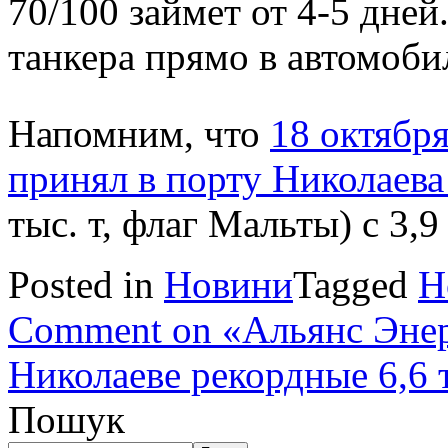
70/100 займет от 4-5 дней
танкера прямо в автомоб
Напомним, что
18 октябр
принял в порту Николаева
тыс. т, флаг Мальты) с 3,9
Posted in
Новини
Tagged
Н
Comment
on «Альянс Энер
Николаеве рекордные 6,6 
Пошук