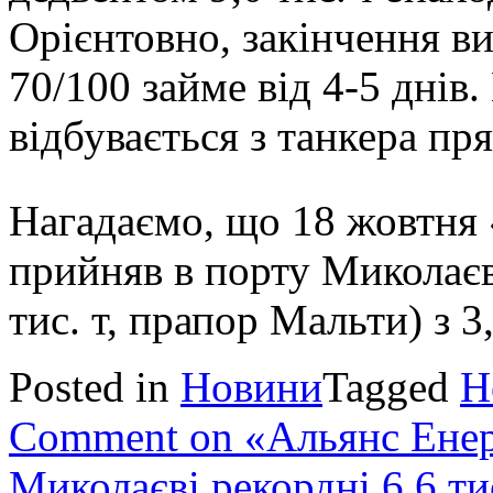
Орієнтовно, закінчення в
70/100 займе від 4-5 днів
відбувається з танкера пр
Нагадаємо, що 18 жовтня
прийняв в порту Миколаєв
тис. т, прапор Мальти) з 3
Posted in
Новини
Tagged
Н
Comment
on «Альянс Енер
Миколаєві рекордні 6,6 ти