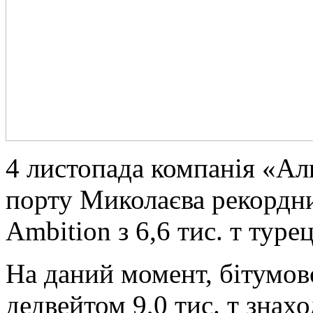
4 листопада компанія «Ал
порту Миколаєва рекордни
Ambition з 6,6 тис. т туре
На даний момент, бітумов
дедвейтом 9,0 тис. т знахо