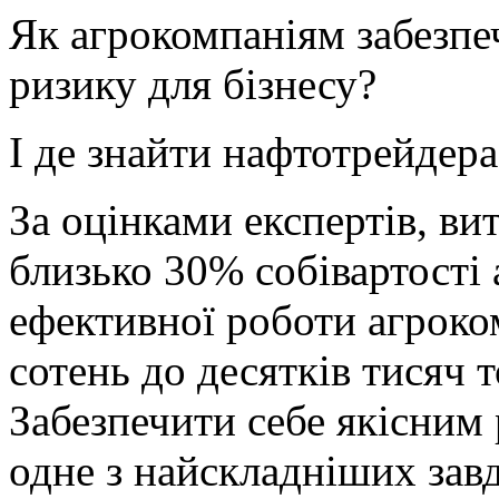
Як агрокомпаніям забезпе
ризику для бізнесу?
І де знайти нафтотрейдера
За оцінками експертів, ви
близько 30% собівартості 
ефективної роботи агроком
сотень до десятків тисяч т
Забезпечити себе якісним 
одне з найскладніших завд