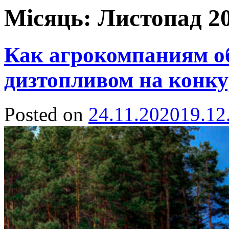
Місяць:
Листопад 2
Как агрокомпаниям об
дизтопливом на конк
Posted on
24.11.2020
19.12