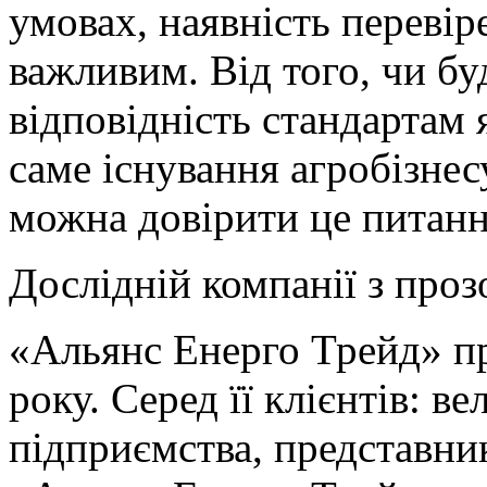
умовах, наявність перевір
важливим. Від того, чи буд
відповідність стандартам я
саме існування агробізнес
можна довірити це питан
Дослідній компанії з про
«Альянс Енерго Трейд» пр
року. Серед її клієнтів: в
підприємства, представни