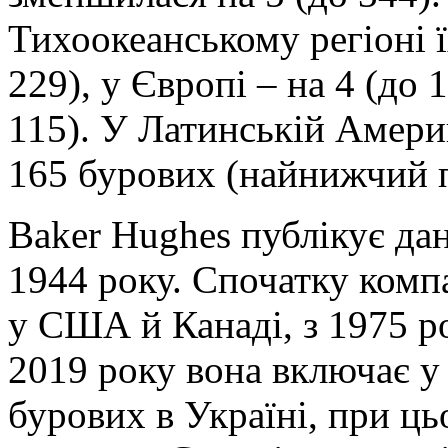
Тихоокеанському регіоні ї
229), у Європі – на 4 (до 
115). У Латинській Америц
165 бурових (найнижчий п
Baker Hughes публікує дан
1944 року. Спочатку комп
у США й Канаді, з 1975 ро
2019 року вона включає у 
бурових в Україні, при ц