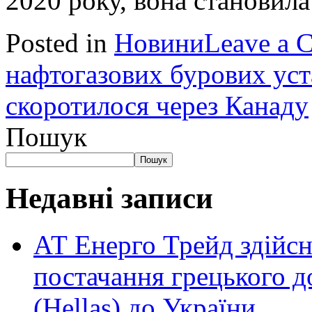
2020 року, вона становила
Posted in
Новини
Leave a 
нафтогазових бурових уста
скоротилося через Канаду
Пошук
Пошук
Недавні записи
АТ Енерго Трейд здійс
постачання грецького д
(Hellas) до України