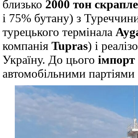
близько
2000 тон скрапле
і 75% бутану) з Туреччини
турецького термінала
Ayg
компанія
Tupras
) і реалі
Україну. До цього
імпорт
автомобільними партіями 